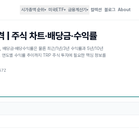
시가총액 순위
미국ETF
금융계산기
컬렉션
블로그
About
▾
▾
▾
가격 | 주식 차트·배당금·수익률
차트, 배당금·배당수익률은 물론 최근/1년/3년 수익률과 5년/10년
), 연도별 수익률 추이까지 TRP 주식 투자에 필요한 핵심 정보를
57Z