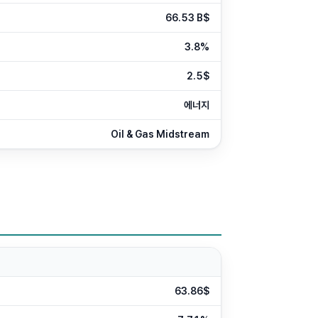
66.53 B$
3.8%
2.5$
에너지
Oil & Gas Midstream
63.86$