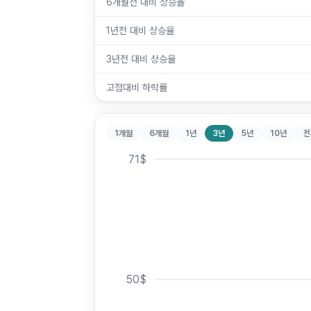
6개월전 대비 상승율
1년전 대비 상승율
3년전 대비 상승율
고점대비 하락률
1개월
6개월
1년
3년
5년
10년
전
71
$
50
$