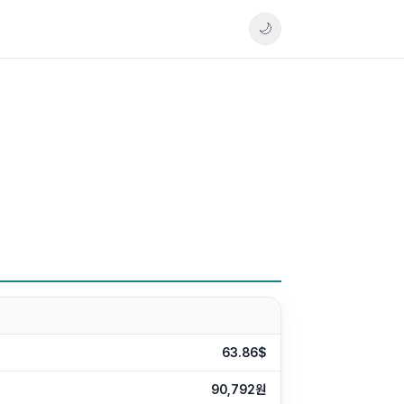
🌙
63.86$
90,792원