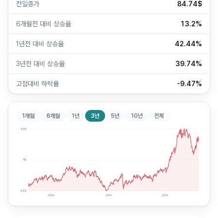
전일종가
84.74$
6개월전 대비 상승율
13.2%
1년전 대비 상승율
42.44%
3년전 대비 상승율
39.74%
고점대비 하락률
-9.47%
1개월
6개월
1년
3년
5년
10년
전체
94
$
71
$
49
$
2024
2025
2026