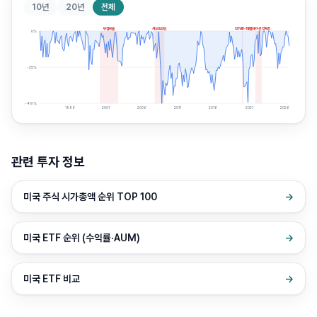
10년
20년
전체
닷컴버블
서브프라임
COVID-19
인플레이션 약세장
0
%
-25
%
-49
%
1996
2001
2006
2011
2016
2021
2026
관련 투자 정보
미국 주식 시가총액 순위 TOP 100
→
미국 ETF 순위 (수익률·AUM)
→
미국 ETF 비교
→