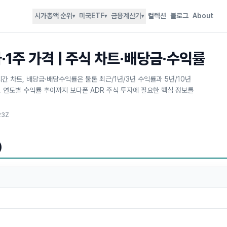
시가총액 순위
미국ETF
금융계산기
컬렉션
블로그
About
▾
▾
▾
·1주 가격 | 주식 차트·배당금·수익률
실시간 차트, 배당금·배당수익률은 물론 최근/1년/3년 수익률과 5년/10년
), 연도별 수익률 추이까지 보다폰 ADR 주식 투자에 필요한 핵심 정보를
23Z
)