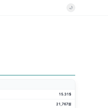
🌙
15.31$
21,767원