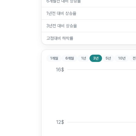
6개월전 대비 상승율
1년전 대비 상승율
3년전 대비 상승율
고점대비 하락률
1개월
6개월
1년
3년
5년
10년
전
16
$
12
$