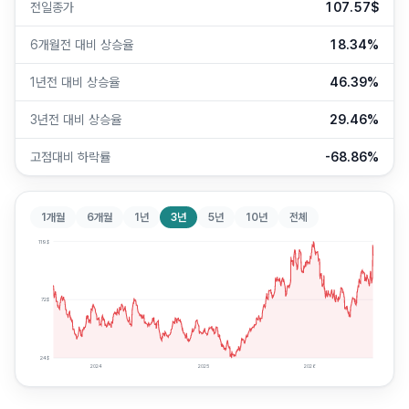
전일종가
107.57$
6개월전 대비 상승율
18.34%
1년전 대비 상승율
46.39%
3년전 대비 상승율
29.46%
고점대비 하락률
-68.86%
1개월
6개월
1년
3년
5년
10년
전체
119
$
72
$
24
$
2024
2025
2026