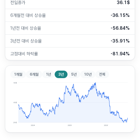
전일종가
36.1$
6개월전 대비 상승율
-36.15%
1년전 대비 상승율
-56.84%
3년전 대비 상승율
-35.91%
고점대비 하락률
-81.94%
1개월
6개월
1년
3년
5년
10년
전체
90
$
60
$
29
$
2024
2025
2026