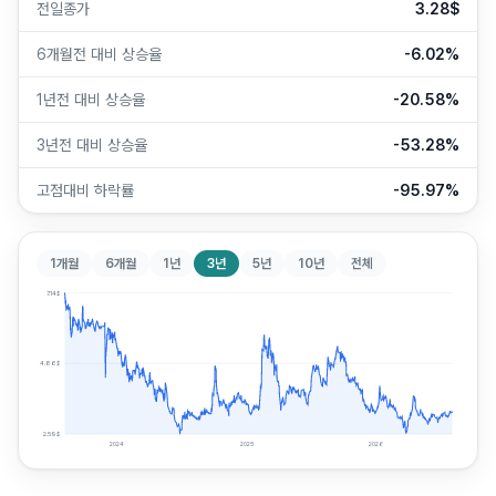
전일종가
3.28$
6개월전 대비 상승율
-6.02%
1년전 대비 상승율
-20.58%
3년전 대비 상승율
-53.28%
고점대비 하락률
-95.97%
1개월
6개월
1년
3년
5년
10년
전체
7.14
$
4.86
$
2.59
$
2024
2025
2026