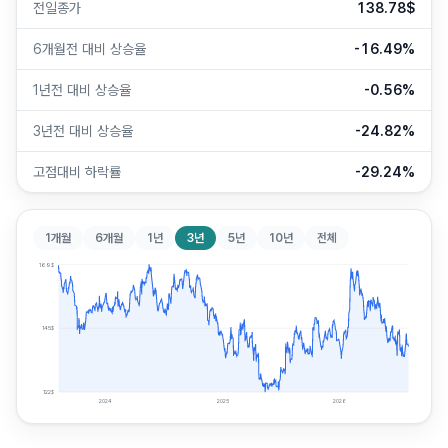
전일종가
138.78$
6개월전 대비 상승율
-16.49%
1년전 대비 상승율
-0.56%
3년전 대비 상승율
-24.82%
고점대비 하락률
-29.24%
1개월
6개월
1년
3년
5년
10년
전체
169
$
145
$
122
$
2024
2025
2026