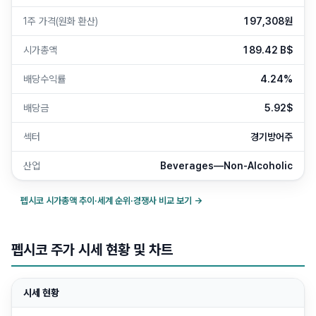
1주 가격(원화 환산)
197,308원
시가총액
189.42 B$
배당수익률
4.24%
배당금
5.92$
섹터
경기방어주
산업
Beverages—Non-Alcoholic
펩시코
시가총액 추이·세계 순위·경쟁사 비교 보기 →
펩시코 주가 시세 현황 및 차트
시세 현황