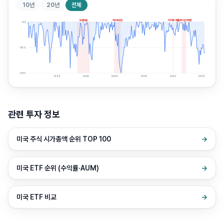
10년
20년
전체
닷컴버블
서브프라임
COVID-19
인플레이션 약세장
0
%
-18
%
-35
%
1996
2002
2008
2014
2020
2026
관련 투자 정보
미국 주식 시가총액 순위 TOP 100
→
미국 ETF 순위 (수익률·AUM)
→
미국 ETF 비교
→