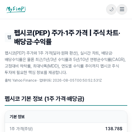
🌙
☰
마이핀플
펩시코(PEP) 주가·1주 가격 | 주식 차트·
펩
배당금·수익률
펩시코(PEP) 주가와 1주 가격(달러·원화 환산), 실시간 차트, 배당금·
배당수익률은 물론 최근/1년/3년 수익률과 5년/10년 연평균수익률(CAGR),
고점대비 하락률, 최대낙폭(MDD), 연도별 수익률 추이까지 펩시코 주식
투자에 필요한 핵심 정보를 제공합니다.
출처: Yahoo Finance · 업데이트:
2026-08-05T00:50:52.531Z
펩시코 기본 정보 (1주 가격·배당금)
기본 정보
1주 가격(주당)
138.78$